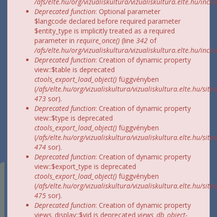
/afs/elte.hu/org/vizualiskultura/vizualiskultura.elte.hu/incl
Deprecated function
: Optional parameter
$langcode declared before required parameter
$entity_type is implicitly treated as a required
parameter in
require_once()
(line
342
of
/afs/elte.hu/org/vizualiskultura/vizualiskultura.elte.hu/incl
Deprecated function
: Creation of dynamic property
view::$table is deprecated
ctools_export_load_object()
függvényben
(
/afs/elte.hu/org/vizualiskultura/vizualiskultura.elte.hu/site
473
sor).
Deprecated function
: Creation of dynamic property
view::$type is deprecated
ctools_export_load_object()
függvényben
(
/afs/elte.hu/org/vizualiskultura/vizualiskultura.elte.hu/site
474
sor).
Deprecated function
: Creation of dynamic property
view::$export_type is deprecated
ctools_export_load_object()
függvényben
(
/afs/elte.hu/org/vizualiskultura/vizualiskultura.elte.hu/site
475
sor).
Deprecated function
: Creation of dynamic property
views_display::$vid is deprecated
views_db_object-