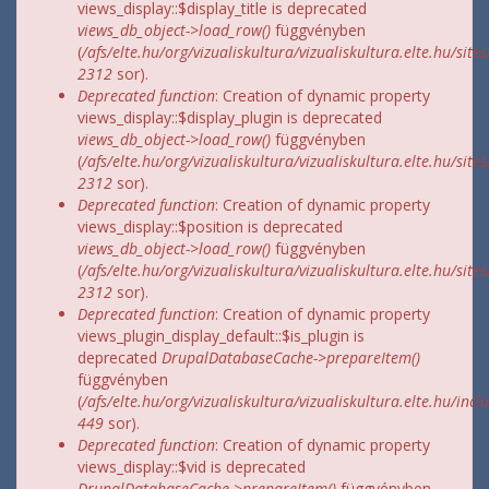
views_display::$display_title is deprecated
views_db_object->load_row()
függvényben
(
/afs/elte.hu/org/vizualiskultura/vizualiskultura.elte.hu/site
2312
sor).
Deprecated function
: Creation of dynamic property
views_display::$display_plugin is deprecated
views_db_object->load_row()
függvényben
(
/afs/elte.hu/org/vizualiskultura/vizualiskultura.elte.hu/site
2312
sor).
Deprecated function
: Creation of dynamic property
views_display::$position is deprecated
views_db_object->load_row()
függvényben
(
/afs/elte.hu/org/vizualiskultura/vizualiskultura.elte.hu/site
2312
sor).
Deprecated function
: Creation of dynamic property
views_plugin_display_default::$is_plugin is
deprecated
DrupalDatabaseCache->prepareItem()
függvényben
(
/afs/elte.hu/org/vizualiskultura/vizualiskultura.elte.hu/incl
449
sor).
Deprecated function
: Creation of dynamic property
views_display::$vid is deprecated
DrupalDatabaseCache->prepareItem()
függvényben