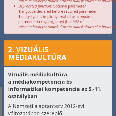
/afs/elte.hu/org/vizualiskultura/vizualiskultura.elte.hu/incl
Deprecated function
: Optional parameter
$langcode declared before required parameter
$entity_type is implicitly treated as a required
parameter in
require_once()
(line
342
of
/afs/elte.hu/org/vizualiskultura/vizualiskultura.elte.hu/incl
2. VIZUÁLIS
MÉDIAKULTÚRA
Vizuális médiakultúra:
a médiakompetencia és
informatikai kompetencia az 5.-11.
osztályban
A Nemzeti alaptanterv 2012-évi
változatában szereplő