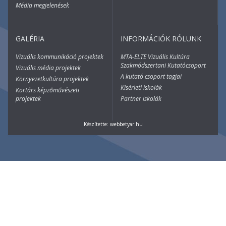
Média megjelenések
GALÉRIA
INFORMÁCIÓK RÓLUNK
Vizuális kommunikáció projektek
MTA-ELTE Vizuális Kultúra
Szakmódszertani Kutatócsoport
Vizuális média projektek
A kutató csoport tagjai
Környezetkultúra projektek
Kísérleti iskolák
Kortárs képzőművészeti
projektek
Partner iskolák
Készítette:
webbetyar.hu