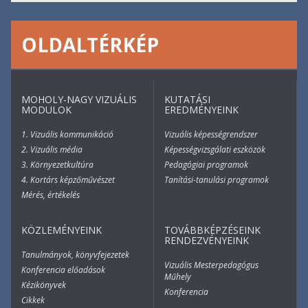
OLDALTÉRKÉP
MOHOLY-NAGY VIZUÁLIS
KUTATÁSI
MODULOK
EREDMÉNYEINK
1. Vizuális kommunikáció
Vizuális képességrendszer
2. Vizuális média
Képességvizsgálati eszközök
3. Környezetkultúra
Pedagógiai programok
4. Kortárs képzőművészet
Tanítási-tanulási programok
Mérés, értékelés
KÖZLEMÉNYEINK
TOVÁBBKÉPZÉSEINK
RENDEZVÉNYEINK
Tanulmányok, könyvfejezetek
Vizuális Mesterpedagógus
Konferencia előadások
Műhely
Kézikönyvek
Konferencia
Cikkek