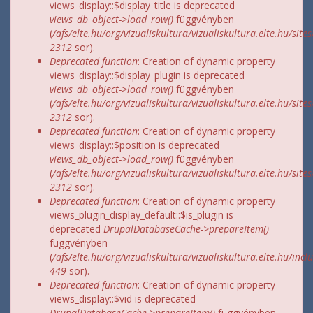
views_display::$display_title is deprecated
views_db_object->load_row()
függvényben
(
/afs/elte.hu/org/vizualiskultura/vizualiskultura.elte.hu/site
2312
sor).
Deprecated function
: Creation of dynamic property
views_display::$display_plugin is deprecated
views_db_object->load_row()
függvényben
(
/afs/elte.hu/org/vizualiskultura/vizualiskultura.elte.hu/site
2312
sor).
Deprecated function
: Creation of dynamic property
views_display::$position is deprecated
views_db_object->load_row()
függvényben
(
/afs/elte.hu/org/vizualiskultura/vizualiskultura.elte.hu/site
2312
sor).
Deprecated function
: Creation of dynamic property
views_plugin_display_default::$is_plugin is
deprecated
DrupalDatabaseCache->prepareItem()
függvényben
(
/afs/elte.hu/org/vizualiskultura/vizualiskultura.elte.hu/incl
449
sor).
Deprecated function
: Creation of dynamic property
views_display::$vid is deprecated
DrupalDatabaseCache->prepareItem()
függvényben