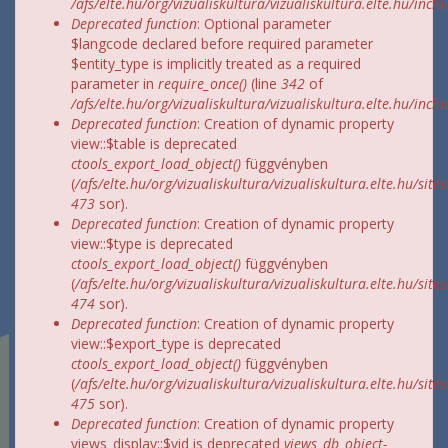
/afs/elte.hu/org/vizualiskultura/vizualiskultura.elte.hu/incl
Deprecated function
: Optional parameter
$langcode declared before required parameter
$entity_type is implicitly treated as a required
parameter in
require_once()
(line
342
of
/afs/elte.hu/org/vizualiskultura/vizualiskultura.elte.hu/incl
Deprecated function
: Creation of dynamic property
view::$table is deprecated
ctools_export_load_object()
függvényben
(
/afs/elte.hu/org/vizualiskultura/vizualiskultura.elte.hu/site
473
sor).
Deprecated function
: Creation of dynamic property
view::$type is deprecated
ctools_export_load_object()
függvényben
(
/afs/elte.hu/org/vizualiskultura/vizualiskultura.elte.hu/site
474
sor).
Deprecated function
: Creation of dynamic property
view::$export_type is deprecated
ctools_export_load_object()
függvényben
(
/afs/elte.hu/org/vizualiskultura/vizualiskultura.elte.hu/site
475
sor).
Deprecated function
: Creation of dynamic property
views_display::$vid is deprecated
views_db_object-