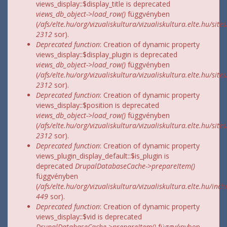
views_display::$display_title is deprecated
views_db_object->load_row()
függvényben
(
/afs/elte.hu/org/vizualiskultura/vizualiskultura.elte.hu/site
2312
sor).
Deprecated function
: Creation of dynamic property
views_display::$display_plugin is deprecated
views_db_object->load_row()
függvényben
(
/afs/elte.hu/org/vizualiskultura/vizualiskultura.elte.hu/site
2312
sor).
Deprecated function
: Creation of dynamic property
views_display::$position is deprecated
views_db_object->load_row()
függvényben
(
/afs/elte.hu/org/vizualiskultura/vizualiskultura.elte.hu/site
2312
sor).
Deprecated function
: Creation of dynamic property
views_plugin_display_default::$is_plugin is
deprecated
DrupalDatabaseCache->prepareItem()
függvényben
(
/afs/elte.hu/org/vizualiskultura/vizualiskultura.elte.hu/incl
449
sor).
Deprecated function
: Creation of dynamic property
views_display::$vid is deprecated
DrupalDatabaseCache->prepareItem()
függvényben