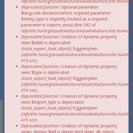
/afs/elte.hu/org/vizualiskultura/vizualiskultura.elte.hu/incl
Deprecated function
: Optional parameter
$langcode declared before required parameter
$entity_type is implicitly treated as a required
parameter in
require_once()
(line
342
of
/afs/elte.hu/org/vizualiskultura/vizualiskultura.elte.hu/incl
Deprecated function
: Creation of dynamic property
view::$table is deprecated
ctools_export_load_object()
függvényben
(
/afs/elte.hu/org/vizualiskultura/vizualiskultura.elte.hu/site
473
sor).
Deprecated function
: Creation of dynamic property
view::$type is deprecated
ctools_export_load_object()
függvényben
(
/afs/elte.hu/org/vizualiskultura/vizualiskultura.elte.hu/site
474
sor).
Deprecated function
: Creation of dynamic property
view::$export_type is deprecated
ctools_export_load_object()
függvényben
(
/afs/elte.hu/org/vizualiskultura/vizualiskultura.elte.hu/site
475
sor).
Deprecated function
: Creation of dynamic property
views_display::$vid is deprecated
views_db_object-