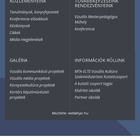
KÖZLEMÉNYEINK
TOVÁBBKÉPZÉSEINK
RENDEZVÉNYEINK
Tanulmányok, könyvfejezetek
Vizuális Mesterpedagógus
Konferencia előadások
Műhely
Kézikönyvek
Konferencia
Cikkek
Média megjelenések
GALÉRIA
INFORMÁCIÓK RÓLUNK
Vizuális kommunikáció projektek
MTA-ELTE Vizuális Kultúra
Szakmódszertani Kutatócsoport
Vizuális média projektek
A kutató csoport tagjai
Környezetkultúra projektek
Kísérleti iskolák
Kortárs képzőművészeti
projektek
Partner iskolák
Készítette:
webbetyar.hu