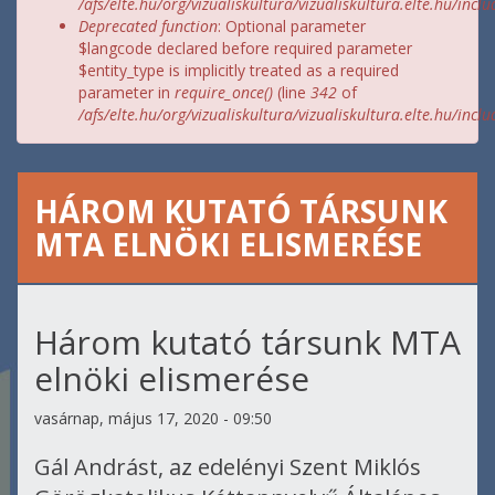
/afs/elte.hu/org/vizualiskultura/vizualiskultura.elte.hu/incl
Deprecated function
: Optional parameter
$langcode declared before required parameter
$entity_type is implicitly treated as a required
parameter in
require_once()
(line
342
of
/afs/elte.hu/org/vizualiskultura/vizualiskultura.elte.hu/incl
HÁROM KUTATÓ TÁRSUNK
MTA ELNÖKI ELISMERÉSE
Három kutató társunk MTA
elnöki elismerése
vasárnap, május 17, 2020 - 09:50
Gál Andrást, az edelényi Szent Miklós