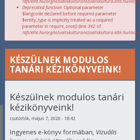
/afs/elte.hu/org/vizualiskultura/vizualiskultura.elte.hu/incl
Deprecated function
: Optional parameter
$langcode declared before required parameter
$entity_type is implicitly treated as a required
parameter in
require_once()
(line
342
of
/afs/elte.hu/org/vizualiskultura/vizualiskultura.elte.hu/incl
KÉSZÜLNEK MODULOS
TANÁRI KÉZIKÖNYVEINK!
Készülnek modulos tanári
kézikönyveink!
csütörtök, május 7, 2020 - 18:42
Ingyenes e-könyv formában
, Vizuális