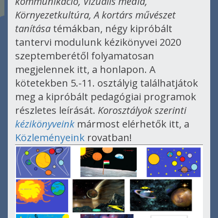
kommunikáció, Vizuális média,
Környezetkultúra, A kortárs művészet
tanítása
témákban, négy kipróbált
tantervi modulunk kézikönyvei 2020
szeptemberétől folyamatosan
megjelennek itt, a honlapon. A
kötetekben 5.-11. osztályig találhatjátok
meg a kipróbált pedagógiai programok
részletes leírását.
Korosztályok szerinti
kézikönyveink
mármost elérhetők itt, a
Közleményeink
rovatban!