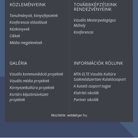
KÖZLEMÉNYEINK
TOVÁBBKÉPZÉSEINK
RENDEZVÉNYEINK
Tanulmányok, könyvfejezetek
Vizuális Mesterpedagógus
Konferencia előadások
Műhely
Kézikönyvek
Konferencia
Cikkek
Média megjelenések
GALÉRIA
INFORMÁCIÓK RÓLUNK
Vizuális kommunikáció projektek
MTA-ELTE Vizuális Kultúra
Szakmódszertani Kutatócsoport
Vizuális média projektek
A kutató csoport tagjai
Környezetkultúra projektek
Kísérleti iskolák
Kortárs képzőművészeti
projektek
Partner iskolák
Készítette:
webbetyar.hu